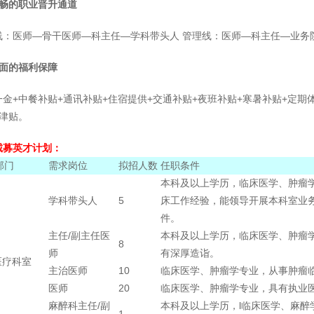
顺畅的职业晋升通道
线：医师—骨干医师—科主任—学科带头人 管理线：医师—科主任—业务
全面的福利保障
一金+中餐补贴+通讯补贴+住宿提供+交通补贴+夜班补贴+寒暑补贴+定期
日津贴。
诚募英才计划：
部门
需求岗位
拟招人数
任职条件
本科及以上学历，临床医学、肿瘤
学科带头人
5
床工作经验，能领导开展本科室业
件。
主任/副主任医
本科及以上学历，临床医学、肿瘤
8
师
有深厚造诣。
医疗科室
主治医师
10
临床医学、肿瘤学专业，从事肿瘤
医师
20
临床医学、肿瘤学专业，具有执业
麻醉科主任/副
本科及以上学历，l临床医学、麻醉