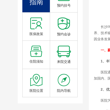
指南
预约挂号
长沙
养、技术输
医保政策
预约会诊
因业务发
一、
1、
住院须知
来院交通
医院
加国内、
2、
医院位置
院内导航
医院