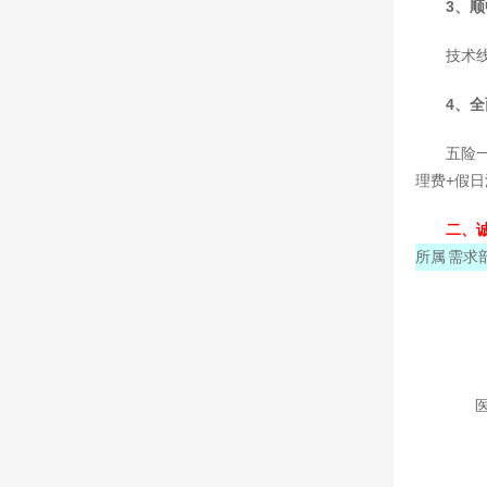
3、
技术
4、
五险
理费+假
二、
所属
需求