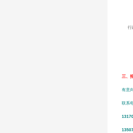
行
三、
有意
联系
1317
1350