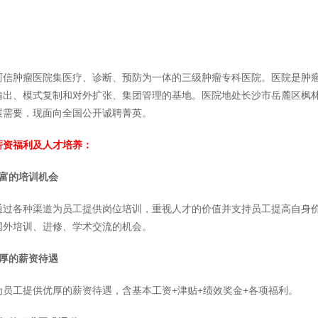
珂信肿瘤医院集医疗、诊断、预防为一体的三级肿瘤专科医院。医院是肿
出、模式复制和对外扩张、集团管理的基地。医院地处长沙市岳麓区枫林三
展需要，现面向全国公开诚聘菁英。
薪资福利及人才培养：
丰富的培训机会
通过各种渠道为员工提供岗位培训，重视人才的价值并支持员工提高自身
国外培训、进修、学术交流的机会。
优厚的薪资待遇
为员工提供优厚的薪资待遇，含基本工资+津贴+绩效奖金+各项福利。