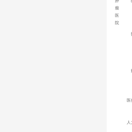
肿
瘤
医
院
医
人