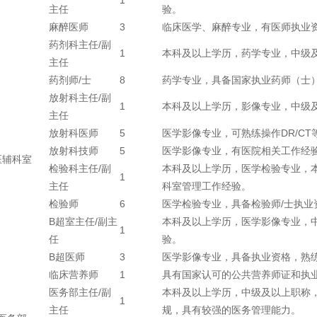
1
主任
验。
麻醉医师
3
临床医学、麻醉专业，有医师执业
药剂科主任/副
1
本科及以上学历，药学专业，中级
主任
药剂师/士
8
药学专业，具备国家执业药师（士
放射科主任/副
1
本科及以上学历，影像专业，中级
主任
放射科医师
5
医学影像专业，可熟练操作DR/C
放射科技师
5
医学影像专业，有医院相关工作经
医辅科室
检验科主任/副
本科及以上学历，医学检验专业，
1
主任
科室管理工作经验。
检验师
6
医学检验专业，具备检验师/士执业
B超室主任/副主
本科及以上学历，医学影像专业，
1
任
验。
B超医师
3
医学影像专业，具备执业资格，熟
临床营养师
1
具有国家认可的公共营养师证和执
医务部主任/副
本科及以上学历，中级及以上职称
1
主任
规，具有较强的医务管理能力。