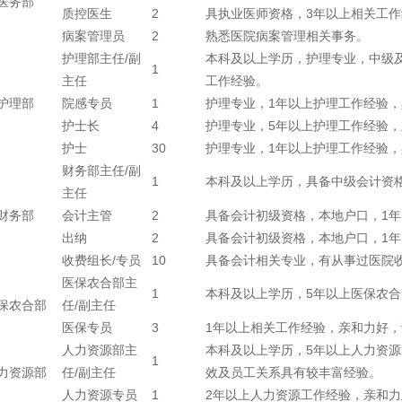
医务部
质控医生
2
具执业医师资格，3年以上相关工作
病案管理员
2
熟悉医院病案管理相关事务。
护理部主任/副
本科及以上学历，护理专业，中级
1
主任
工作经验。
护理部
院感专员
1
护理专业，1年以上护理工作经验
护士长
4
护理专业，5年以上护理工作经验
护士
30
护理专业，1年以上护理工作经验
财务部主任/副
1
本科及以上学历，具备中级会计资
主任
财务部
会计主管
2
具备会计初级资格，本地户口，1
出纳
2
具备会计初级资格，本地户口，1
收费组长/专员
10
具备会计相关专业，有从事过医院
医保农合部主
1
本科及以上学历，5年以上医保农
保农合部
任/副主任
医保专员
3
1年以上相关工作经验，亲和力好
人力资源部主
本科及以上学历，5年以上人力资
1
力资源部
任/副主任
效及员工关系具有较丰富经验。
人力资源专员
1
2年以上人力资源工作经验，亲和