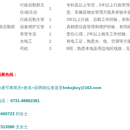
行政后勤部主
专科及以上学历，5年以上行政管
1
任/副主任
堂、车辆及物业管理方面具有较丰
行政后勤主管
1
3年以上行政、后勤工作经验，亲
政后勤部
设备维护主管
1
具精密仪器管理和维护经验，有同
库管专员
1
责任心强，2年以上相关工作经验。
水电工
2
有电工证，熟悉水、电、空调等方
司机
3
B照，熟悉本地及周边地区线路，
招募热线：
向者可将简历+姓名+应聘岗位发送至
hnkxjkcy@163.com
电话：
0731-88862381
0400723
刘女士
7313580
文女士