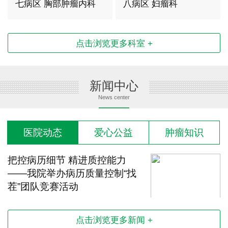
三科
七病区 胸部肿瘤内科
八病区 妇瘤科
点击浏览更多科室 +
新闻中心
News center
医院动态
爱心公益
肿瘤知识
把控病历细节 精进质控能力
——我院举办病历质量控制“找
茬”团队竞赛活动
2026-08-04 15:12:33
点击浏览更多新闻 +