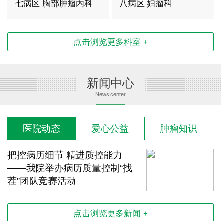
三科
七病区 胸部肿瘤内科
八病区 妇瘤科
点击浏览更多科室 +
新闻中心
News center
医院动态
爱心公益
肿瘤知识
把控病历细节 精进质控能力
——我院举办病历质量控制“找
茬”团队竞赛活动
2026-08-04 15:12:33
点击浏览更多新闻 +