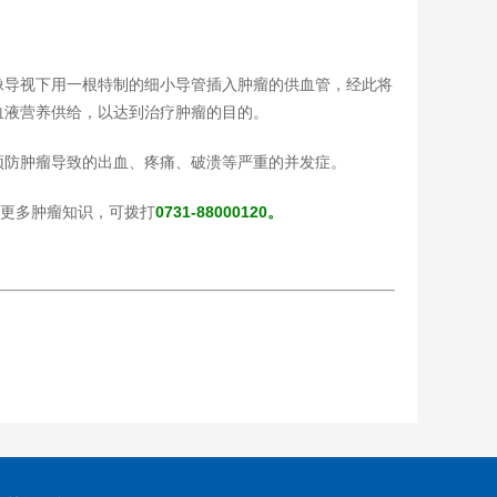
像导视下用一根特制的细小导管插入肿瘤的供血管，经此将
血液营养供给，以达到治疗肿瘤的目的。
预防肿瘤导致的出血、疼痛、破溃等严重的并发症。
解更多肿瘤知识，可拨打
0731-88000120。