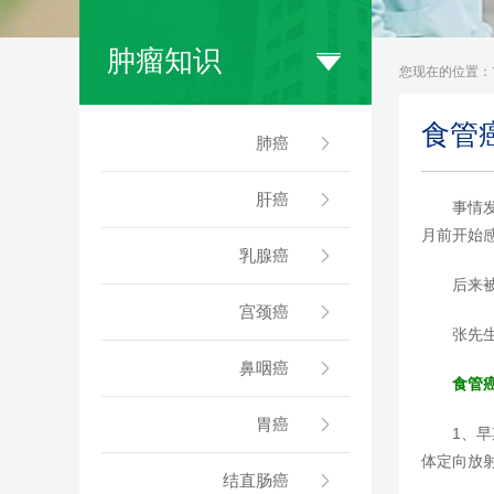
肿瘤知识
您现在的位置：
食管
肺癌
肝癌
事情
月前开始
乳腺癌
后来
宫颈癌
张先
鼻咽癌
食管
胃癌
1、
体定向放
结直肠癌