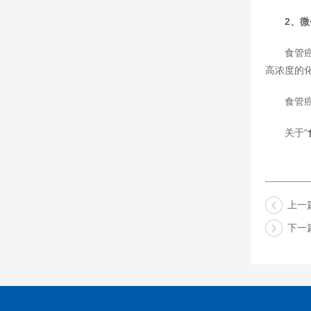
2、
食管
高浓度的
食管
关于“
上一
下一