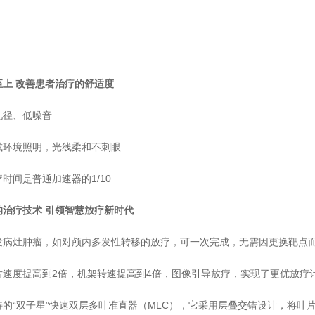
至上 改善患者治疗的舒适度
孔径、低噪音
成环境照明，光线柔和不刺眼
时间是普通加速器的1/10
的治疗技术 引领智慧放疗新时代
发病灶肿瘤，如对颅内多发性转移的放疗，可一次完成，无需因更换靶点
片速度提高到2倍，机架转速提高到4倍，图像引导放疗，实现了更优放疗
特的“双子星”快速双层多叶准直器（MLC），它采用层叠交错设计，将叶片