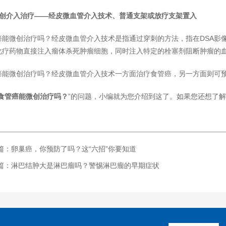
微创介入治疗——经皮微血管介入技术、普通支架或放疗支架置入
癌能微创治疗吗？经皮微血管介入技术是指通过穿刺的方法，指在DSA影
化疗药物直接注入瘤体杀死肿瘤细胞，同时注入特定的栓塞剂阻断肿瘤的
癌能微创治疗吗？经皮微血管介入技术一方面治疗食管癌，另一方面则可
食管癌能微创治疗吗？
”的问题，小编就为您介绍到这了。如果您还想了
篇：卵巢癌，你预防了吗？这“六招”你要知道
篇：淋巴结肿大是淋巴瘤吗？警惕淋巴瘤的早期症状