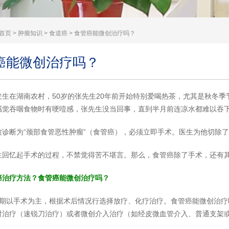
首页
>
肿瘤知识
>
食道癌
> 食管癌能微创治疗吗？
癌能微创治疗吗？
发生在湖南农村，50岁的张先生20年前开始特别爱喝热茶，尤其是秋冬
感觉吞咽食物时有哽噎感，张先生没当回事，直到半月前连凉水都难以吞
被诊断为“颈部食管恶性肿瘤”（食管癌），必须立即手术。医生为他切除
生回忆起手术的过程，不禁觉得苦不堪言。那么，食管癌除了手术，还有
癌治疗方法？食管癌能微创治疗吗？
早期以手术为主，根据术后情况行选择放疗、化疗治疗。食管癌能微创治
射治疗（速锐刀治疗）或者微创介入治疗（如经皮微血管介入、普通支架