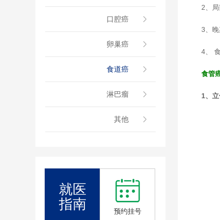
2、
口腔癌
3、
卵巢癌
4、
食道癌
食管
淋巴瘤
1、
其他
就医
指南
预约挂号