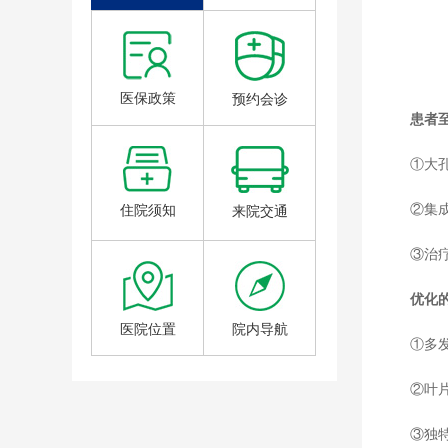
医保政策
预约会诊
患者
①大
②集
住院须知
来院交通
③治疗
优化
医院位置
院内导航
①多
②叶
③独