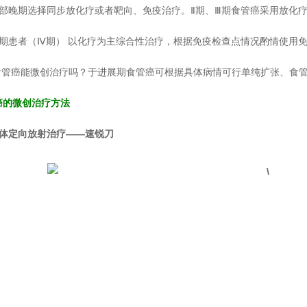
局部晚期选择同步放化疗或者靶向、免疫治疗。Ⅱ期、Ⅲ期食管癌采用放化
晚期患者（Ⅳ期） 以化疗为主综合性治疗，根据免疫检查点情况酌情使用
 食管癌能微创治疗吗？于进展期食管癌可根据具体病情可行单纯扩张、食
癌的微创治疗方法
立体定向放射治疗——速锐刀