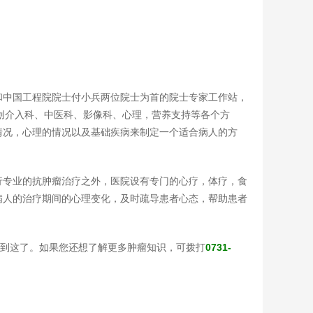
和中国工程院院士付小兵两位院士为首的院士专家工作站，
创介入科、中医科、影像科、心理，营养支持等各个方
情况，心理的情况以及基础疾病来制定一个适合病人的方
行专业的抗肿瘤治疗之外，医院设有专门的心疗，体疗，食
病人的治疗期间的心理变化，及时疏导患者心态，帮助患者
绍到这了。如果您还想了解更多肿瘤知识，可拨打
0731-