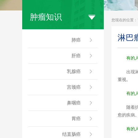
肿瘤知识
您现在的位置：
淋巴
肺癌
肝癌
有的
乳腺癌
出现
重视。
宫颈癌
有的
鼻咽癌
随着
愈的疾病
胃癌
有的
结直肠癌