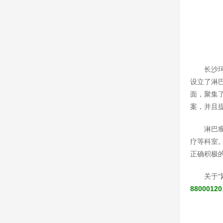
长沙
设立了淋
面，聚集
案，并且
淋巴
疗等科室
正确积极
关于“
88000120