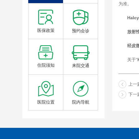
为准。
Hal
医保政策
预约会诊
放射
经皮
关于“
住院须知
来院交通
上一
下一
医院位置
院内导航