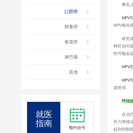
事实
口腔癌
HP
HPV相关
卵巢癌
研究
食道癌
种区别可
性可能会
淋巴瘤
HP
其他
HP
道癌等。
珂信
就医
在治
指南
开刀等情
预约挂号
起到控制