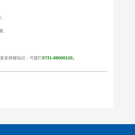
量。
瘤。
解更多肿瘤知识，可拨打
0731-88000120。