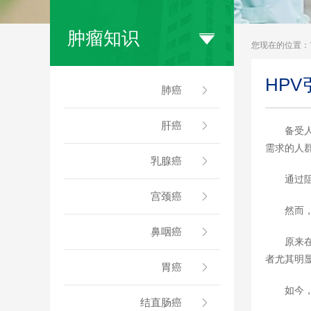
肿瘤知识
您现在的位置：
HP
肺癌
肝癌
备受
需求的人
乳腺癌
通过
宫颈癌
然而
鼻咽癌
原来
者尤其明
胃癌
如今
结直肠癌