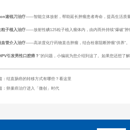
cyon速锐刀治疗
——智能立体放射，帮助延长肿瘤患者寿命，提高生活质
性粒子植入治疗
——放射性碘125粒子植入瘤体内，由内而外持续“爆破”肿
微血管介入治疗
——高浓度化疗药物直击肿瘤，结合栓塞阻断肿瘤“供养”。
HPV引发男性口腔癌？
”的问题，小编就为您介绍到这了。如果您还想了
篇：结直肠癌的转移方式有哪些？看这里
篇：卵巢癌治疗进入「微创」时代