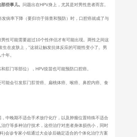
的那些事儿。
问题出在HPV身上，尤其是对男性患者而言。
颈癌发病率下降（要归功于筛查和预防）时，口腔癌就成了与
但男性可能需要超过10个性伴侣才有可能出现。两性之间这
发生在皮肤上，”这就让触发抗体反应的可能性变小了。男
几十年。
和肛门等部位），HPV疫苗也可能预防口腔癌。
还可能会引发肛门肛管癌、扁桃体癌、喉癌、鼻腔内癌、食
弱，中晚期不适合手术放疗化疗，以及肿瘤位置特殊不适合
入治疗等多种治疗技术，这些治疗对患者身体损伤小，同时
学科)会诊专家小组通过大会诊后确定适合的个体化治疗方案