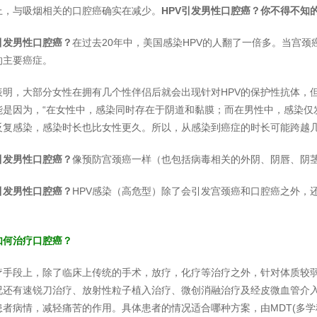
上，与吸烟相关的口腔癌确实在减少。
HPV引发男性口腔癌？你不得不知
V引发男性口腔癌？
在过去20年中，美国感染HPV的人翻了一倍多。当宫
的主要癌症。
表明，大部分女性在拥有几个性伴侣后就会出现针对HPV的保护性抗体，
能是因为，“在女性中，感染同时存在于阴道和黏膜；而在男性中，感染仅
反复感染，感染时长也比女性更久。所以，从感染到癌症的时长可能跨越
V引发男性口腔癌？
像预防宫颈癌一样（也包括病毒相关的外阴、阴唇、阴茎
V引发男性口腔癌？
HPV感染（高危型）除了会引发宫颈癌和口腔癌之外，
如何治疗口腔癌？
疗手段上，除了临床上传统的手术，放疗，化疗等治疗之外，针对体质较
况还有速锐刀治疗、放射性粒子植入治疗、微创消融治疗及经皮微血管介
患者病情，减轻痛苦的作用。具体患者的情况适合哪种方案，由MDT(多