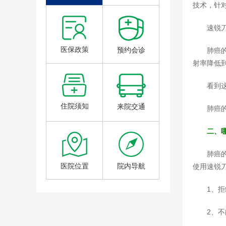
技术，针
速锐
医保政策
预约会诊
肺癌
射率降低到
看到
住院须知
来院交通
肺癌
二、
肺癌
医院位置
院内导航
使用速锐
1、
2、