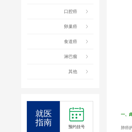
口腔癌
卵巢癌
食道癌
淋巴瘤
其他
就医
一、
指南
预约挂号
肺癌