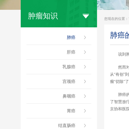
肿瘤知识
您现在的位置：
肺癌
肺癌
肝癌
说到
乳腺癌
然而
从“有创”
宫颈癌
瘤“切除”
肺癌
鼻咽癌
了智慧放疗
京协和医
胃癌
结直肠癌