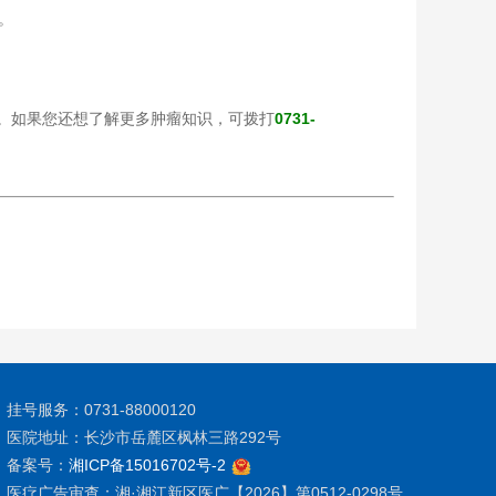
。
了。如果您还想了解更多肿瘤知识，可拨打
0731-
挂号服务：0731-88000120
医院地址：长沙市岳麓区枫林三路292号
备案号：
湘ICP备15016702号-2
医疗广告审查：湘·湘江新区医广【2026】第0512-0298号