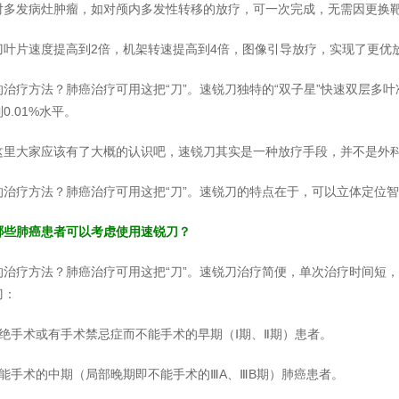
对多发病灶肿瘤，如对颅内多发性转移的放疗，可一次完成，无需因更换
刀叶片速度提高到2倍，机架转速提高到4倍，图像引导放疗，实现了更优
的治疗方法？肺癌治疗可用这把“刀”。速锐刀独特的“双子星”快速双层多
0.01%水平。
这里大家应该有了大概的认识吧，速锐刀其实是一种放疗手段，并不是外科
的治疗方法？肺癌治疗可用这把“刀”。速锐刀的特点在于，可以立体定位
哪些肺癌患者可以考虑使用速锐刀？
的治疗方法？肺癌治疗可用这把“刀”。速锐刀治疗简便，单次治疗时间短
刀：
拒绝手术或有手术禁忌症而不能手术的早期（Ⅰ期、Ⅱ期）患者。
不能手术的中期（局部晚期即不能手术的ⅢA、ⅢB期）肺癌患者。