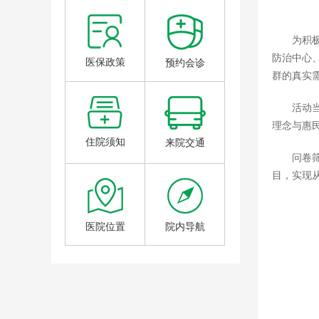
为积
防治中心
医保政策
预约会诊
群的真实
活动
理念与惠
住院须知
来院交通
问卷
目，实现
医院位置
院内导航