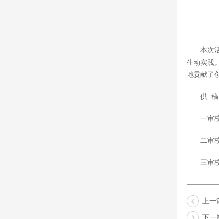
本次
生动实践
地贡献了
供 稿
一审
二审
三审
上一
下一