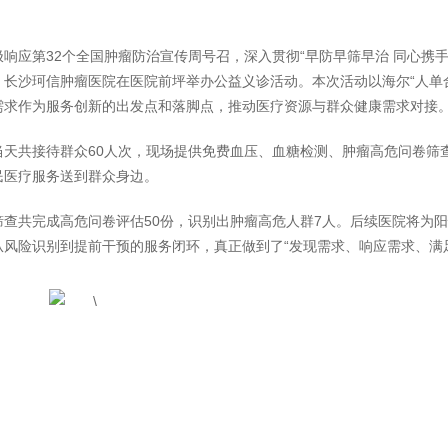
极响应第32个全国肿瘤防治宣传周号召，深入贯彻“早防早筛早治 同心携手抗
、长沙珂信肿瘤医院在医院前坪举办公益义诊活动。本次活动以海尔“人单合
需求作为服务创新的出发点和落脚点，推动医疗资源与群众健康需求对接
当天共接待群众60人次，现场提供免费血压、血糖检测、肿瘤高危问卷筛
民医疗服务送到群众身边。
筛查共完成高危问卷评估50份，识别出肿瘤高危人群7人。后续医院将为
从风险识别到提前干预的服务闭环，真正做到了“发现需求、响应需求、满