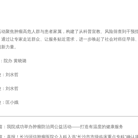
活动聚焦肿瘤高危人群与患者家属，构建了从科普宣教、风险筛查到干预指
。通过让专家走近群众、让服务贴近需求，进一步唤起了社会对癌症早筛
创新力量。
：院办 黄晓璐
校：刘水哲
校：刘水哲
校：匡小娥
篇：我院成功举办肿瘤防治周公益活动——打造有温度的健康服务
篇：喜报！长沙珂信肿瘤医院介入科入选“长沙市市级临床重点专科”确认