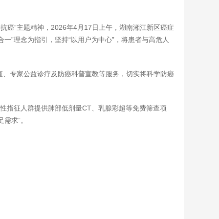
癌”主题精神，2026年4月17日上午，湖南湘江新区癌症
一”理念为指引，坚持“以用户为中心”，将患者与高危人
。
查、专家公益诊疗及防癌科普宣教等服务，切实将科学防癌
阳性指征人群提供肺部低剂量CT、乳腺彩超等免费筛查项
足需求”。