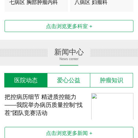
三科
七病区 胸部肿瘤内科
八病区 妇瘤科
点击浏览更多科室 +
新闻中心
News center
医院动态
爱心公益
肿瘤知识
把控病历细节 精进质控能力
——我院举办病历质量控制“找
茬”团队竞赛活动
2026-08-04 15:12:33
点击浏览更多新闻 +